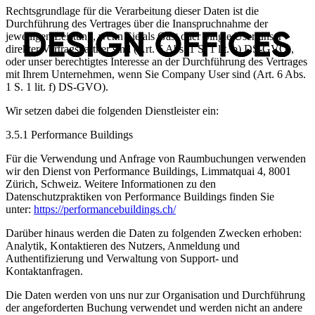
Rechtsgrundlage für die Verarbeitung dieser Daten ist die
Durchführung des Vertrages über die Inanspruchnahme der
jeweiligen Leistung, wenn Sie als Gast oder Single User unser
direkter Vertragspartner sind (Art. 6 Abs. 1 S. 1 lit. b) DS-GVO),
oder unser berechtigtes Interesse an der Durchführung des Vertrages
mit Ihrem Unternehmen, wenn Sie Company User sind (Art. 6 Abs.
1 S. 1 lit. f) DS-GVO).
Wir setzen dabei die folgenden Dienstleister ein:
3.5.1 Performance Buildings
Für die Verwendung und Anfrage von Raumbuchungen verwenden
wir den Dienst von Performance Buildings, Limmatquai 4, 8001
Zürich, Schweiz. Weitere Informationen zu den
Datenschutzpraktiken von Performance Buildings finden Sie
unter:
https://performancebuildings.ch/
Darüber hinaus werden die Daten zu folgenden Zwecken erhoben:
Analytik, Kontaktieren des Nutzers, Anmeldung und
Authentifizierung und Verwaltung von Support- und
Kontaktanfragen.
Die Daten werden von uns nur zur Organisation und Durchführung
der angeforderten Buchung verwendet und werden nicht an andere