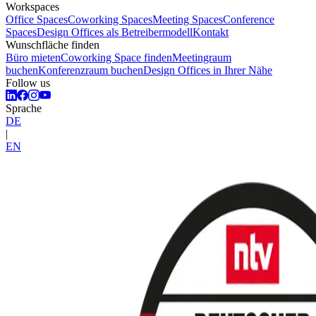
Workspaces
Office Spaces
Coworking Spaces
Meeting Spaces
Conference
Spaces
Design Offices als Betreibermodell
Kontakt
Wunschfläche finden
Büro mieten
Coworking Space finden
Meetingraum
buchen
Konferenzraum buchen
Design Offices in Ihrer Nähe
Follow us
Sprache
DE
|
EN