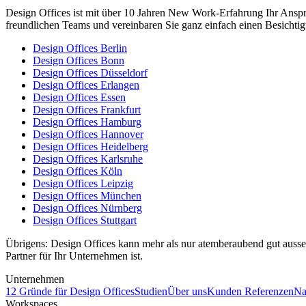
Design Offices ist mit über 10 Jahren New Work-Erfahrung Ihr Ansprec
freundlichen Teams und vereinbaren Sie ganz einfach einen Besichti
Design Offices Berlin
Design Offices Bonn
Design Offices Düsseldorf
Design Offices Erlangen
Design Offices Essen
Design Offices Frankfurt
Design Offices Hamburg
Design Offices Hannover
Design Offices Heidelberg
Design Offices Karlsruhe
Design Offices Köln
Design Offices Leipzig
Design Offices München
Design Offices Nürnberg
Design Offices Stuttgart
Übrigens: Design Offices kann mehr als nur atemberaubend gut ausseh
Partner für Ihr Unternehmen ist.
Unternehmen
12 Gründe für Design Offices
Studien
Über uns
Kunden Referenzen
Na
Workspaces