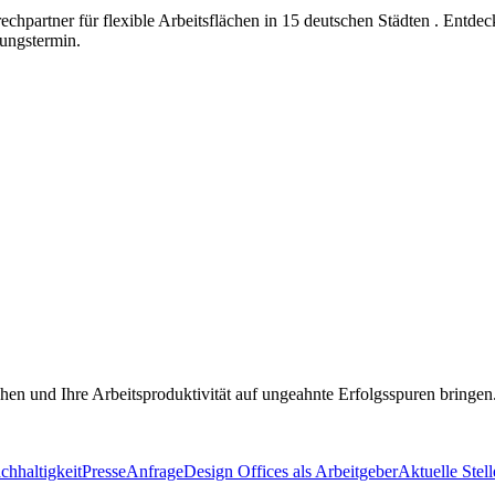
hpartner für flexible Arbeitsflächen in 15 deutschen Städten . Entdeck
gungstermin.
en und Ihre Arbeitsproduktivität auf ungeahnte Erfolgsspuren bringen
chhaltigkeit
Presse
Anfrage
Design Offices als Arbeitgeber
Aktuelle Stel