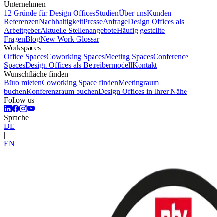
Unternehmen
12 Gründe für Design Offices
Studien
Über uns
Kunden
Referenzen
Nachhaltigkeit
Presse
Anfrage
Design Offices als
Arbeitgeber
Aktuelle Stellenangebote
Häufig gestellte
Fragen
Blog
New Work Glossar
Workspaces
Office Spaces
Coworking Spaces
Meeting Spaces
Conference
Spaces
Design Offices als Betreibermodell
Kontakt
Wunschfläche finden
Büro mieten
Coworking Space finden
Meetingraum
buchen
Konferenzraum buchen
Design Offices in Ihrer Nähe
Follow us
Sprache
DE
|
EN