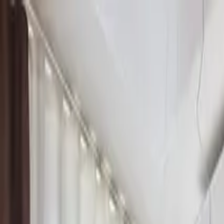
Büros
Coworking
Meetings & Tagungen
Events
Standorte
Community
Jetzt Buchen
Jetzt Buchen
Konferenzräume in Hannover – 